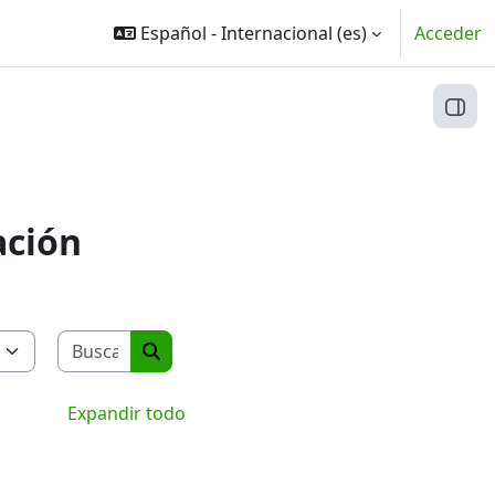
Español - Internacional ‎(es)‎
Acceder
Abri
ación
Buscar cursos
Buscar cursos
Expandir todo