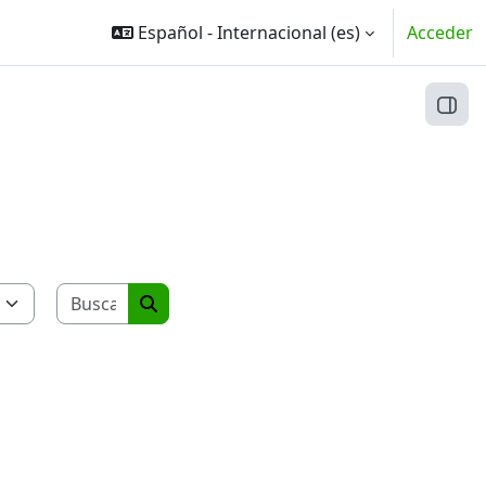
Español - Internacional ‎(es)‎
Acceder
Abri
Buscar cursos
Buscar cursos