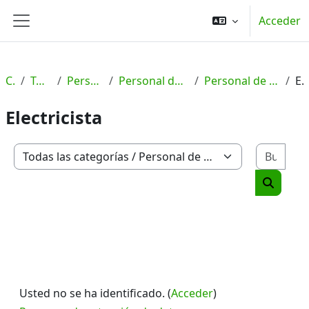
Salta al contenido principal
Acceder
Panel lateral
Cursos
Todas las categorías
Personal de Gestión y Servicios
Personal de Gestión y Servicios - Formación Profesional
Personal de Gestión y Servicios - Formación Profesional - C2
Electrici
Electricista
Busc
Categorías
Buscar 
Usted no se ha identificado. (
Acceder
)