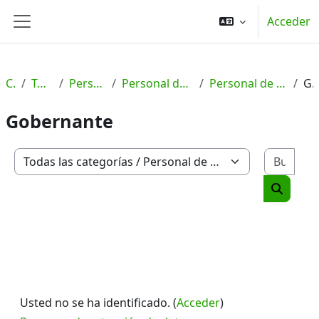
Salta al contenido principal
Acceder
Panel lateral
Cursos
Todas las categorías
Personal de Gestión y Servicios
Personal de Gestión y Servicios - Formación Profesional
Personal de Gestión y Servicios - Formación Profesional - C2
Goberna
Gobernante
Busc
Categorías
Buscar 
Usted no se ha identificado. (
Acceder
)