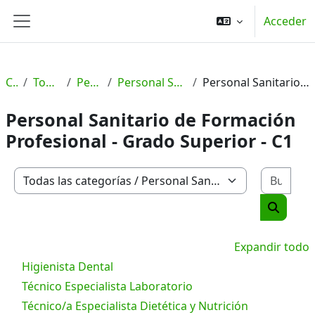
Salta al contenido principal
Acceder
Panel lateral
Cursos
Todas las categorías
Personal Sanitario
Personal Sanitario de Formación Profesional
Personal Sanitario de Formación Profesional - Grado Superior - C1
Personal Sanitario de Formación
Profesional - Grado Superior - C1
Busc
Categorías
Buscar 
Expandir todo
Higienista Dental
Técnico Especialista Laboratorio
Técnico/a Especialista Dietética y Nutrición