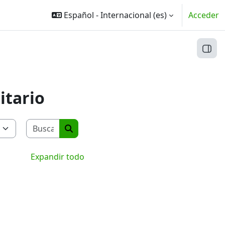
Español - Internacional ‎(es)‎
Acceder
Abri
itario
Buscar cursos
Buscar cursos
Expandir todo