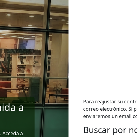
Para reajustar su cont
ida a
correo electrónico. Si 
enviaremos un email co
Buscar por n
Buscar por nom
. Acceda a