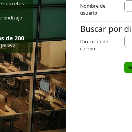
 sus retos.
Nombre de
usuario
prendizaje
Buscar por di
Buscar por dire
s de 200
Dirección de
países
correo