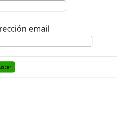
rección email
cción email